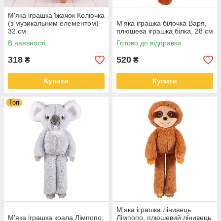
М'яка іграшка їжачок Колючка
(з музикальним елементом)
М'яка іграшка білочка Варя,
32 см.
плюшева іграшка білка, 28 см
В наявності
Готово до відправки
318
520
₴
₴
Купити
Купити
Топ
М'яка іграшка лінивець
М'яка іграшка коала Лімпопо,
Лімпопо, плюшевий лінивець