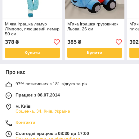
М'яка іграшка лемур
М’яка іграшка грузовичок
М'як
Лімпопо, плюшевий лемур
Льова, 26 см.
плюш
50 см.
378
385
392
₴
₴
Купити
Купити
Про нас
97% позитивних з 181 відгука за рік
Працює з 08.07.2014
м. Київ
Сошенка, 34, Київ, Україна
Контакти
Сьогодні працює з 08:30 до 17:00
Показати весь графік роботи