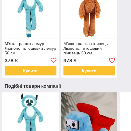
М'яка іграшка лемур
М'яка іграшка лінивець
Лімпопо, плюшевий лемур
Лімпопо, плюшевий
50 см.
лінивець 50 см.
378
378
₴
₴
Купити
Купити
Подібні товари компанії