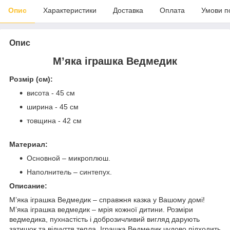
Опис
Характеристики
Доставка
Оплата
Умови п
Опис
М’яка іграшка Ведмедик
Розмір (см):
висота - 45 см
ширина - 45 см
товщина - 42 см
Материал:
Основной – микроплюш.
Наполнитель – синтепух.
Описание:
М’яка іграшка Ведмедик – справжня казка у Вашому домі!
М’яка іграшка ведмедик – мрія кожної дитини. Розміри
ведмедика, пухнастість і доброзичливий вигляд дарують
затишок та відчуття тепла. Іграшка Ведмедик чудово підходить