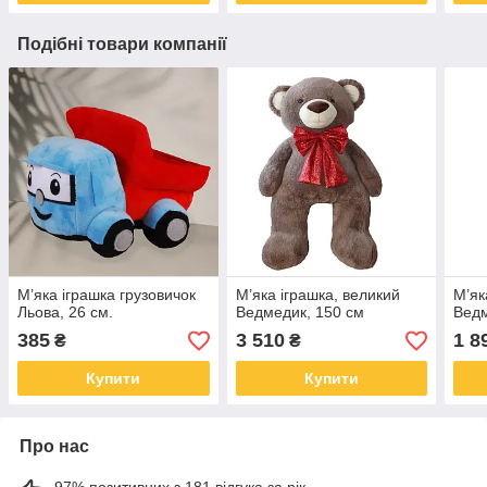
Подібні товари компанії
М’яка іграшка грузовичок
М’яка іграшка, великий
М’як
Льова, 26 см.
Ведмедик, 150 см
Ведм
385
3 510
1 8
₴
₴
Купити
Купити
Про нас