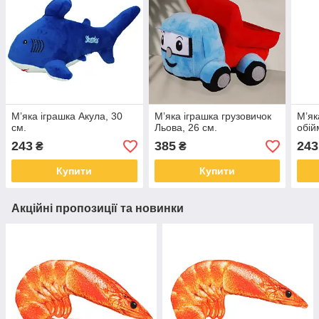
М’яка іграшка Акула, 30
М’яка іграшка грузовичок
М’як
см.
Льова, 26 см.
обій
243
385
243
₴
₴
Купити
Купити
Акційні пропозиції та новинки