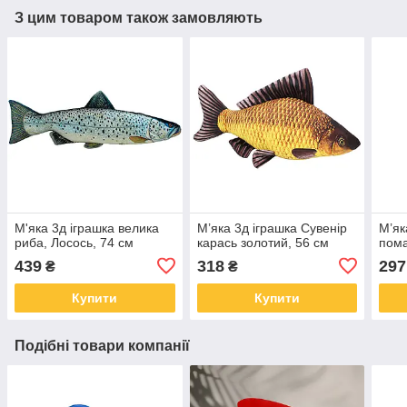
З цим товаром також замовляють
М'яка 3д іграшка велика
М’яка 3д іграшка Сувенір
М’як
риба, Лосось, 74 см
карась золотий, 56 см
пома
439
318
297
₴
₴
Купити
Купити
Подібні товари компанії