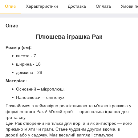
Опис
Характеристики
Доставка
Оплата
Умови п
Опис
Плюшева іграшка Рак
Розмір (см):
висота - 7
ширина - 18
довжина - 28
Матеріал:
Основний – мікроплюш.
Наповнювач – синтепух.
Познайомся з неймовірно реалістичною та м'якою іграшкою у
формі жовтого Рака! М'який краб — оригінальна іграшка для
гри та сну.
Цей Рак створений не тільки для ігор, а й як антистрес — його
приємно м’яти чи грати. Стане чудовим другом вдома, в
дорозі або у садочку. Має веселий вигляд і стимулює