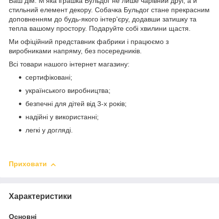
Ваш дім. М'яка іграшка Бульдог не лише чарівний друг, а й
стильний елемент декору. Собачка Бульдог стане прекрасним
доповненням до будь-якого інтер'єру, додавши затишку та
тепла вашому простору. Подаруйте собі хвилини щастя.
Ми офіційний представник фабрики і працюємо з
виробниками напряму, без посередників.
Всі товари нашого інтернет магазину:
сертифіковані;
українського виробництва;
безпечні для дітей від 3-х років;
надійні у використанні;
легкі у догляді.
Приховати
Характеристики
Основні