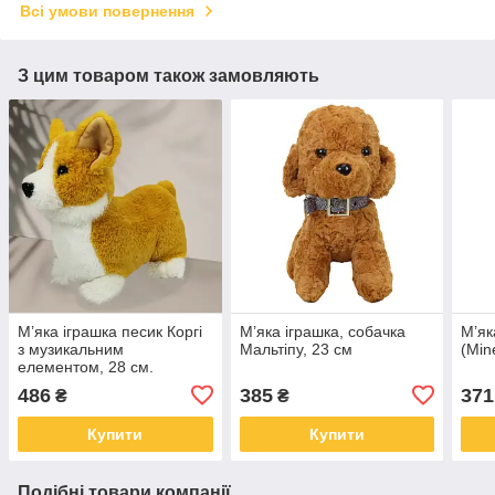
Всі умови повернення
З цим товаром також замовляють
М’яка іграшка песик Коргі
М’яка іграшка, собачка
М’як
з музикальним
Мальтіпу, 23 см
(Min
елементом, 28 см.
486
385
371
₴
₴
Купити
Купити
Подібні товари компанії