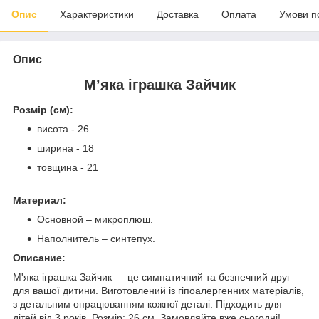
Опис
Характеристики
Доставка
Оплата
Умови п
Опис
М’яка іграшка Зайчик
Розмір (см):
висота - 26
ширина - 18
товщина - 21
Материал:
Основной – микроплюш.
Наполнитель – синтепух.
Описание:
М'яка іграшка Зайчик — це симпатичний та безпечний друг
для вашої дитини. Виготовлений із гіпоалергенних матеріалів,
з детальним опрацюванням кожної деталі. Підходить для
дітей від 3 років. Розмір: 26 см. Замовляйте вже сьогодні!