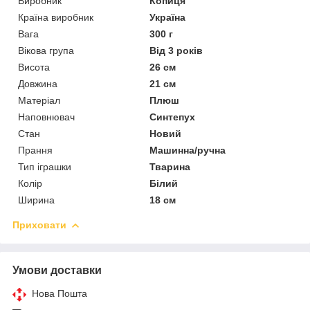
Виробник
Копиця
Країна виробник
Україна
Вага
300 г
Вікова група
Від 3 років
Висота
26 см
Довжина
21 см
Матеріал
Плюш
Наповнювач
Синтепух
Стан
Новий
Прання
Машинна/ручна
Тип іграшки
Тварина
Колір
Білий
Ширина
18 см
Приховати
Умови доставки
Нова Пошта