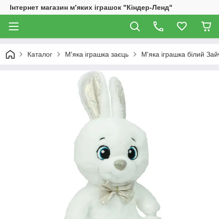
Інтернет магазин м’яких іграшок "Кіндер-Ленд"
Каталог
М'яка іграшка заєць
М'яка іграшка білий Зай