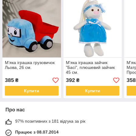
М’яка іграшка грузовичок
М'яка іграшка зайчик
М'як
Льова, 26 см.
"Басі", плюшевий зайчик
Матр
45 см.
Прос
плюш
385
392
358
₴
₴
Купити
Купити
Про нас
97% позитивних з 181 відгука за рік
Працює з 08.07.2014