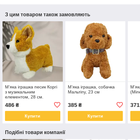
З цим товаром також замовляють
М’яка іграшка песик Коргі
М’яка іграшка, собачка
М’як
з музикальним
Мальтіпу, 23 см
(Min
елементом, 28 см.
486
385
371
₴
₴
Купити
Купити
Подібні товари компанії