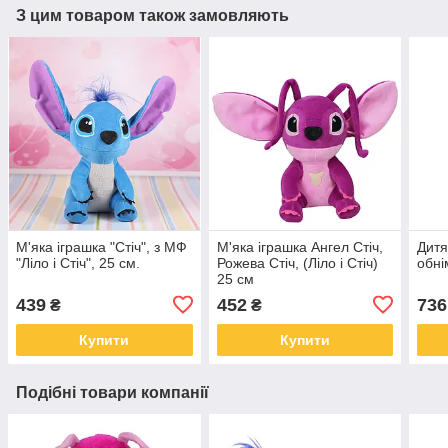
З цим товаром також замовляють
М'яка іграшка "Стіч", з МФ
М'яка іграшка Ангел Стіч,
Дитя
"Ліло і Стіч", 25 см.
Рожева Стіч, (Ліло і Стіч)
обні
25 см
439
452
736
₴
₴
Купити
Купити
Подібні товари компанії