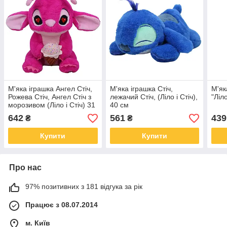
М'яка іграшка Ангел Стіч,
М'яка іграшка Стіч,
М'як
Рожева Стіч, Ангел Стіч з
лежачий Стіч, (Ліло і Стіч),
"Ліло
морозивом (Ліло і Стіч) 31
40 см
см
642
561
439
₴
₴
Купити
Купити
Про нас
97% позитивних з 181 відгука за рік
Працює з 08.07.2014
м. Київ