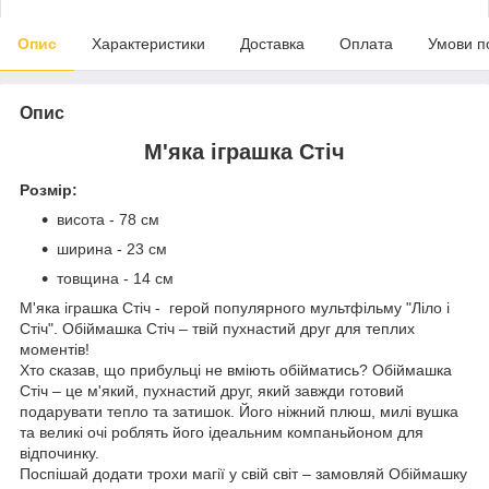
Опис
Характеристики
Доставка
Оплата
Умови п
Опис
М'яка іграшка Стіч
Розмір:
висота - 78 см
ширина - 23 см
товщина - 14 см
М'яка іграшка Стіч - герой популярного мультфільму "Ліло і
Стіч". Обіймашка Стіч – твій пухнастий друг для теплих
моментів!
Хто сказав, що прибульці не вміють обійматись? Обіймашка
Стіч – це м'який, пухнастий друг, який завжди готовий
подарувати тепло та затишок. Його ніжний плюш, милі вушка
та великі очі роблять його ідеальним компаньйоном для
відпочинку.
Поспішай додати трохи магії у свій світ – замовляй Обіймашку