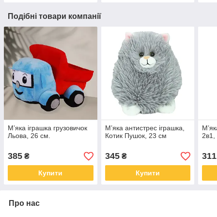
Подібні товари компанії
М’яка іграшка грузовичок
М’яка антистрес іграшка,
М’як
Льова, 26 см.
Котик Пушок, 23 см
2в1,
385
345
311
₴
₴
Купити
Купити
Про нас