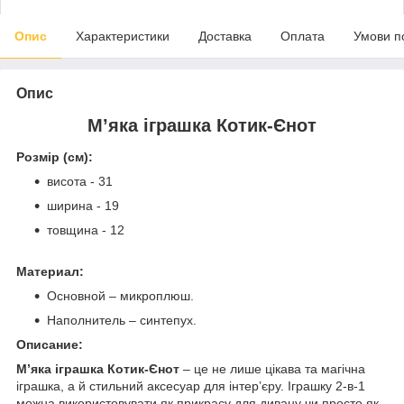
Опис
Характеристики
Доставка
Оплата
Умови п
Опис
М’яка іграшка Котик-Єнот
Розмір (см):
висота - 31
ширина - 19
товщина - 12
Материал:
Основной – микроплюш.
Наполнитель – синтепух.
Описание:
М’яка іграшка Котик-Єнот
– це не лише цікава та магічна
іграшка, а й стильний аксесуар для інтер’єру. Іграшку 2-в-1
можна використовувати як прикрасу для дивану чи просто як