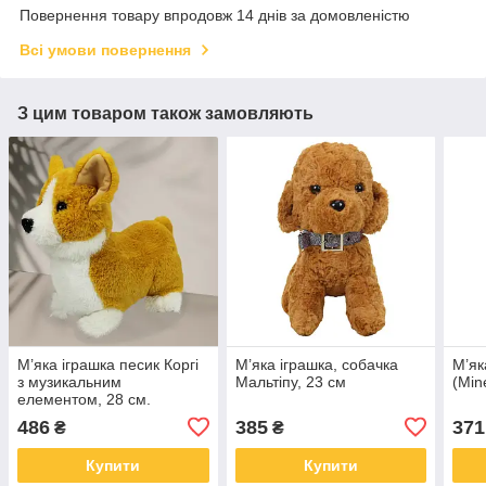
Повернення товару впродовж 14 днів за домовленістю
Всі умови повернення
З цим товаром також замовляють
М’яка іграшка песик Коргі
М’яка іграшка, собачка
М’як
з музикальним
Мальтіпу, 23 см
(Min
елементом, 28 см.
486
385
371
₴
₴
Купити
Купити