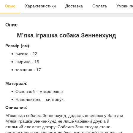
Опис
Характеристики
Доставка
Оплата
Умови п
Опис
М’яка іграшка собака Зенненхунд
Розмір (см):
висота - 22
ширина - 15
товщина - 17
Материал:
Основной – микроплюш.
Наполнитель – синтепух.
Описание:
М’якенька собачка Зенненхунд, додасть посмішок у Ваш дім.
М'яка іграшка Зенненхунд не лише чарівний друг, а й
стильний елемент декору. Собачка Зенненхунд стане
прекрасним доповненням до будь-якого інтер'єру, додавши