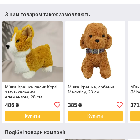
З цим товаром також замовляють
М’яка іграшка песик Коргі
М’яка іграшка, собачка
М’як
з музикальним
Мальтіпу, 23 см
(Min
елементом, 28 см.
486
385
371
₴
₴
Купити
Купити
Подібні товари компанії