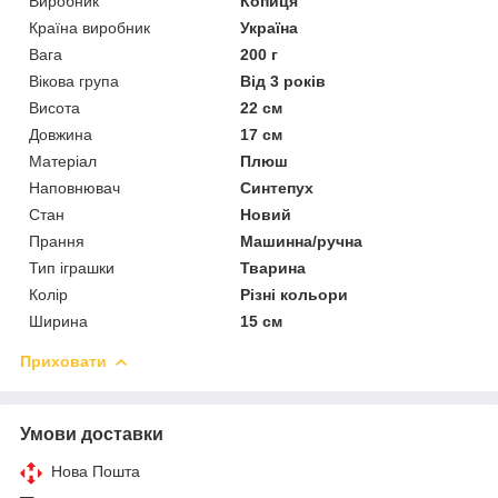
Виробник
Копиця
Країна виробник
Україна
Вага
200 г
Вікова група
Від 3 років
Висота
22 см
Довжина
17 см
Матеріал
Плюш
Наповнювач
Синтепух
Стан
Новий
Прання
Машинна/ручна
Тип іграшки
Тварина
Колір
Різні кольори
Ширина
15 см
Приховати
Умови доставки
Нова Пошта