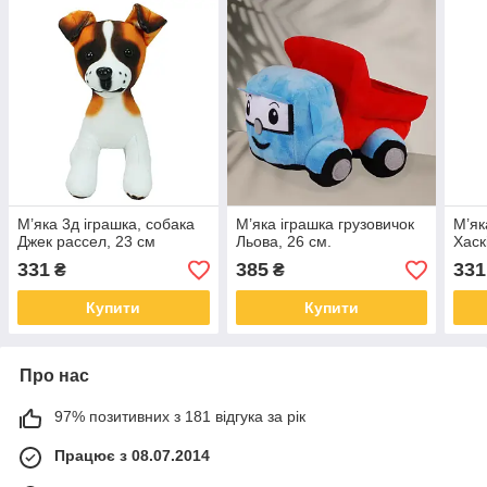
М’яка 3д іграшка, собака
М’яка іграшка грузовичок
М’як
Джек рассел, 23 см
Льова, 26 см.
Хаск
331
385
331
₴
₴
Купити
Купити
Про нас
97% позитивних з 181 відгука за рік
Працює з 08.07.2014