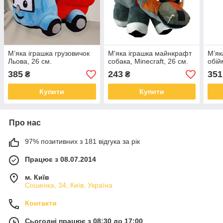
М’яка іграшка грузовичок
М'яка іграшка майнкрафт
М’як
Льова, 26 см.
собака, Minecraft, 26 см.
обій
385
243
351
₴
₴
Купити
Купити
Про нас
97% позитивних з 181 відгука за рік
Працює з 08.07.2014
м. Київ
Сошенка, 34, Київ, Україна
Контакти
Сьогодні працює з 08:30 до 17:00