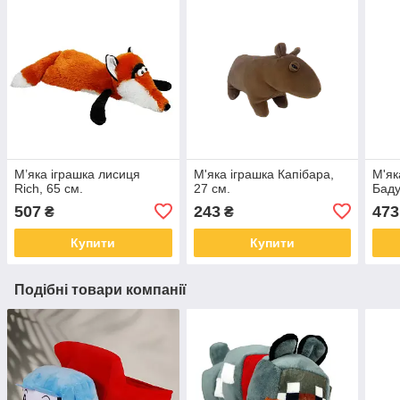
М’яка іграшка лисиця
М'яка іграшка Капібара,
М'як
Rich, 65 см.
27 см.
Баду
507
243
473
₴
₴
Купити
Купити
Подібні товари компанії