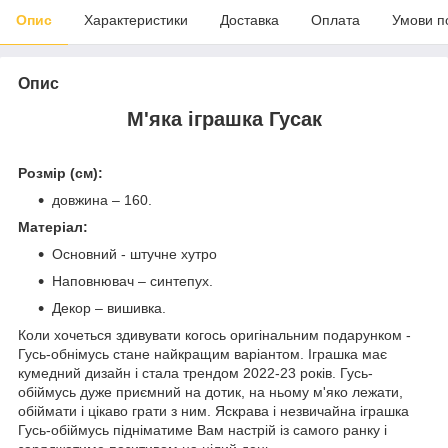
Опис
Характеристики
Доставка
Оплата
Умови п
Опис
М'яка іграшка Гусак
Розмір (см):
довжина – 160.
Матеріал:
Основний - штучне хутро
Наповнювач – синтепух.
Декор – вишивка.
Коли хочеться здивувати когось оригінальним подарунком -
Гусь-обнімусь стане найкращим варіантом. Іграшка має
кумедний дизайн і стала трендом 2022-23 років. Гусь-
обіймусь дуже приємний на дотик, на ньому м'яко лежати,
обіймати і цікаво грати з ним. Яскрава і незвичайна іграшка
Гусь-обіймусь підніматиме Вам настрій із самого ранку і