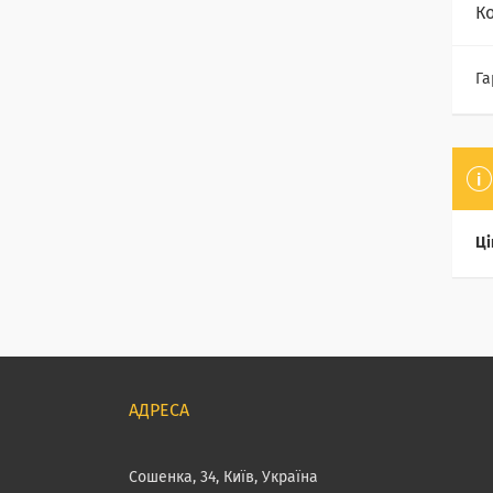
К
Га
Ці
Сошенка, 34, Київ, Україна