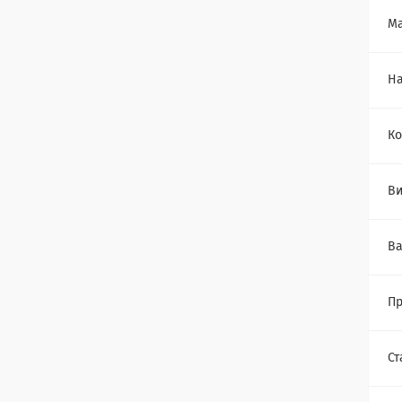
Ма
Н
Ко
Ви
Ва
П
Ст