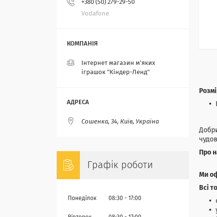
+380 (50) 279-29-50
Vodafone
Інтернет магазин м'яких
іграшок "Кіндер-Ленд"
Розмі
Сошенка, 34, Київ, Україна
Добри
чудов
Про н
Графік роботи
Ми о
Всі т
Понеділок
08:30
17:00