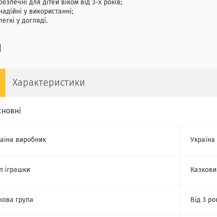
безпечні для дітей віком від 3-х років;
надійні у використанні;
легкі у догляді.
Характеристики
сновні
аїна виробник
Україна
п іграшки
Казкови
кова група
Від 3 ро