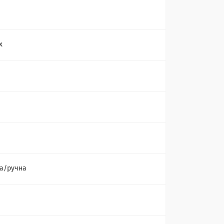
х
а/ручна