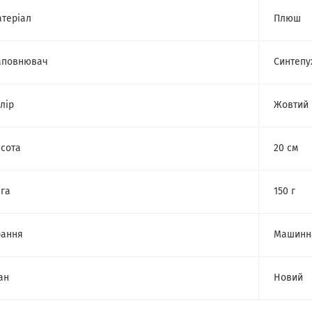
теріал
Плюш
аповнювач
Синтепу
лір
Жовтий
сота
20 см
га
150 г
рання
Машинн
ан
Новий