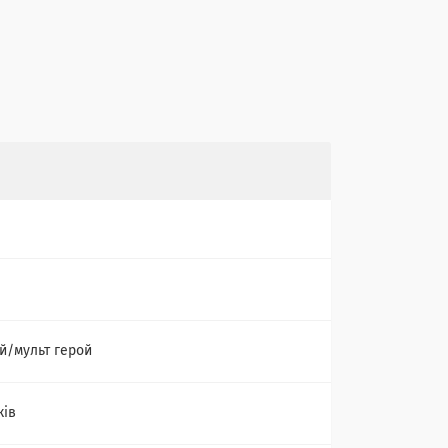
й/мульт герой
ків