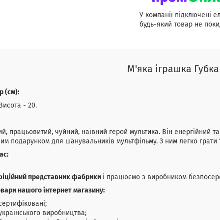
У компанії підключені е
будь-який товар не поки
М'яка іграшка Губка
р (см):
Висота - 20.
й, працьовитий, чуйний, наївний герой мультика. Він енергійний та 
им подарунком для шанувальників мультфільму. З ним легко грати т
ас:
фіційний представник фабрики
і працюємо з виробником безпосере
овари нашого інтернет магазину:
сертифіковані;
українського виробництва;