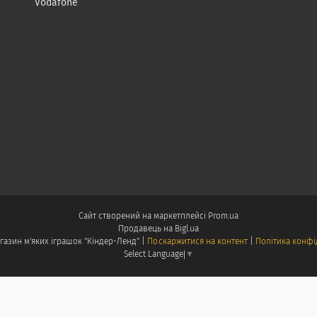
Vodafone
Сайт створений на маркетплейсі
Prom.ua
Продавець на Bigl.ua
Інтернет магазин м'яких іграшок "Кіндер-Ленд" |
Поскаржитися на контент
|
Політика конфі
Select Language
▼