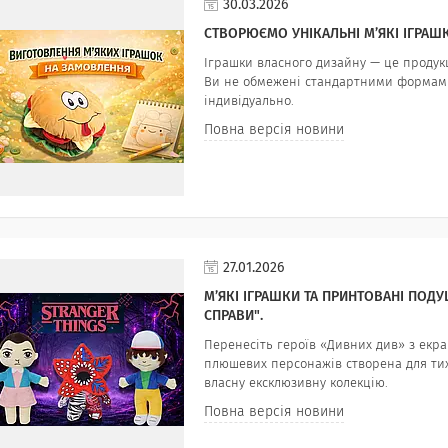
30.03.2026
СТВОРЮЄМО УНІКАЛЬНІ М’ЯКІ ІГРАШ
Іграшки власного дизайну — це продукц
Ви не обмежені стандартними формами
індивідуально.
Повна версія новини
27.01.2026
М’ЯКІ ІГРАШКИ ТА ПРИНТОВАНІ ПОД
СПРАВИ".
Перенесіть героїв «Дивних див» з екра
плюшевих персонажів створена для тих,
власну ексклюзивну колекцію.
Повна версія новини