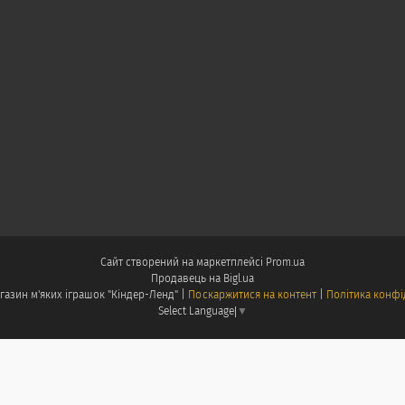
Сайт створений на маркетплейсі
Prom.ua
Продавець на Bigl.ua
Інтернет магазин м'яких іграшок "Кіндер-Ленд" |
Поскаржитися на контент
|
Політика конфі
Select Language
▼