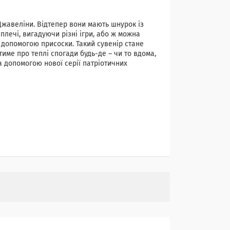
 Джавеліни. Відтепер вони мають шнурок із
плечі, вигадуючи різні ігри, або ж можна
а допомогою присоски. Такий сувенір стане
име про теплі спогади будь-де – чи то вдома,
а допомогою нової серії патріотичних