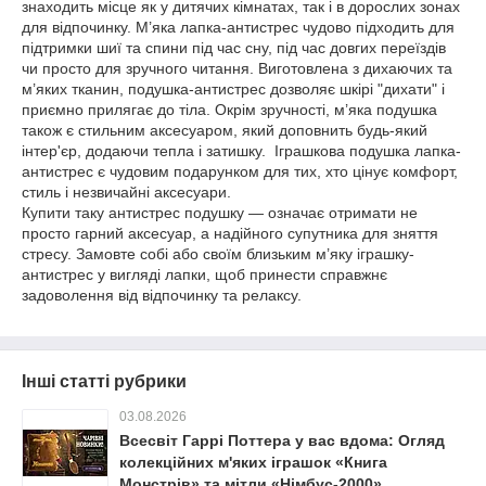
знаходить місце як у дитячих кімнатах, так і в дорослих зонах
для відпочинку. М’яка лапка-антистрес чудово підходить для
підтримки шиї та спини під час сну, під час довгих переїздів
чи просто для зручного читання. Виготовлена з дихаючих та
м’яких тканин, подушка-антистрес дозволяє шкірі "дихати" і
приємно прилягає до тіла. Окрім зручності, м’яка подушка
також є стильним аксесуаром, який доповнить будь-який
інтер'єр, додаючи тепла і затишку. Іграшкова подушка лапка-
антистрес є чудовим подарунком для тих, хто цінує комфорт,
стиль і незвичайні аксесуари.
Купити таку антистрес подушку — означає отримати не
просто гарний аксесуар, а надійного супутника для зняття
стресу. Замовте собі або своїм близьким м’яку іграшку-
антистрес у вигляді лапки, щоб принести справжнє
задоволення від відпочинку та релаксу.
Інші статті рубрики
03.08.2026
Всесвіт Гаррі Поттера у вас вдома: Огляд
колекційних м'яких іграшок «Книга
Монстрів» та мітли «Німбус-2000»