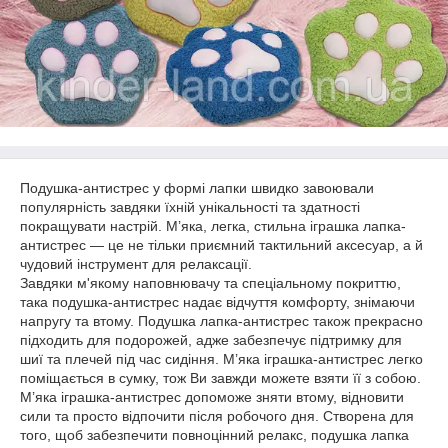
Подушка-антистрес у формі лапки швидко завоювали
популярність завдяки їхній унікальності та здатності
покращувати настрій. М’яка, легка, стильна іграшка лапка-
антистрес — це не тільки приємний тактильний аксесуар, а й
чудовий інструмент для релаксації.
Завдяки м'якому наповнювачу та спеціальному покриттю,
така подушка-антистрес надає відчуття комфорту, знімаючи
напругу та втому. Подушка лапка-антистрес також прекрасно
підходить для подорожей, адже забезпечує підтримку для
шиї та плечей під час сидіння. М’яка іграшка-антистрес легко
поміщається в сумку, тож Ви завжди можете взяти її з собою.
М’яка іграшка-антистрес допоможе зняти втому, відновити
сили та просто відпочити після робочого дня. Створена для
того, щоб забезпечити повноцінний релакс, подушка лапка