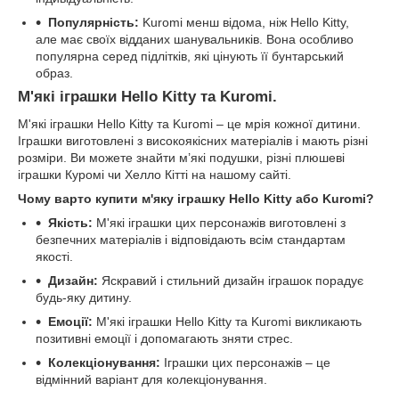
Популярність:
Kuromi менш відома, ніж Hello Kitty,
але має своїх відданих шанувальників. Вона особливо
популярна серед підлітків, які цінують її бунтарський
образ.
М'які іграшки Hello Kitty та Kuromi.
М'які іграшки Hello Kitty та Kuromi – це мрія кожної дитини.
Іграшки виготовлені з високоякісних матеріалів і мають різні
розміри. Ви можете знайти м’які подушки, різні плюшеві
іграшки Куромі чи Хелло Кітті на нашому сайті.
Чому варто купити м'яку іграшку Hello Kitty або Kuromi?
Якість:
М'які іграшки цих персонажів виготовлені з
безпечних матеріалів і відповідають всім стандартам
якості.
Дизайн:
Яскравий і стильний дизайн іграшок порадує
будь-яку дитину.
Емоції:
М'які іграшки Hello Kitty та Kuromi викликають
позитивні емоції і допомагають зняти стрес.
Колекціонування:
Іграшки цих персонажів – це
відмінний варіант для колекціонування.