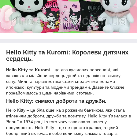
Hello Kitty та Kuromi: Королеви дитячих
сердець.
Hello Kitty та Kuromi
– це два культових персонажі, які
завоювали мільйони сердець дітей та підлітків по всьому
світу. Милі та чарівні котики стали справжніми іконами
японської культури та модними трендами. Давайте ближче
познайомимось з цими чарівними істотами.
Hello Kitty: символ доброти та дружби.
Hello Kitty – це біла кішечка з рожевим бантиком, яка стала
втіленням доброти, дружби та позитиву. Hello Kitty з'явилася в
Японії в 1974 році і з того часу завоювала шалену
популярність. Hello Kitty – це не просто іграшка, а цілий
бренд, який включає в себе величезну кількість товарів.