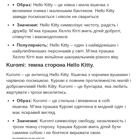
Образ:
Hello Kitty – це ніжна і мила кішечка з
великими очима і маленьким бантиком. Hello Kitty
завжди посміхається і ніколи не свариться.
Значення:
Hello Kitty символізує чистоту, радість і
дружбу. М’яка іграшка Хелло Кітті вчить дітей доброті,
співчуттю і взаємодопомозі.
Популярність:
Hello Kitty – один з найвідоміших і
найулюбленіших персонажів у світі. М’яка іграшка
Хелло Кітті має мільйони шанувальників різного віку.
Kuromi: темна сторона Hello Kitty.
Kuromi – це антипод Hello Kitty. Кішечка з чорними вушками і
чарівною посмішкою. Куромі є повним протилежністю милій і
доброзичливій Hello Kitty. Kuromi – це бунтарка, яка любить
жартувати і трохи веселитись.
Образ:
Kuromi – це стильна і впевнена в собі
кішечка. М’яка іграшка Куромі одягнена в модний одяг і
має яскравий вигляд.
Значення:
Kuromi символізує свободу, незалежність і
трохи темну сторону. Іграшка Куромі вчить дітей бути
самими собою і не боятися виражати свою
індивідуальність.