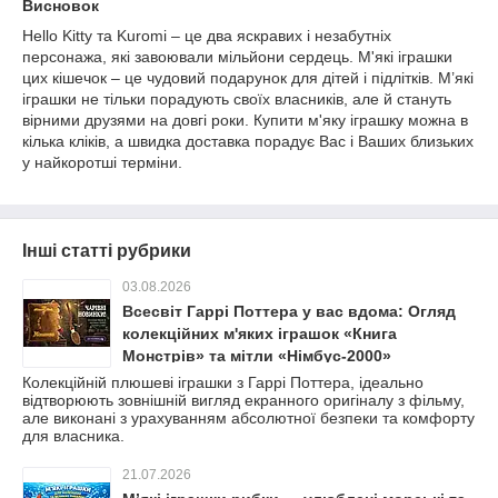
Висновок
Hello Kitty та Kuromi – це два яскравих і незабутніх
персонажа, які завоювали мільйони сердець. М'які іграшки
цих кішечок – це чудовий подарунок для дітей і підлітків. М’які
іграшки не тільки порадують своїх власників, але й стануть
вірними друзями на довгі роки. Купити м'яку іграшку можна в
кілька кліків, а швидка доставка порадує Вас і Ваших близьких
у найкоротші терміни.
Інші статті рубрики
03.08.2026
Всесвіт Гаррі Поттера у вас вдома: Огляд
колекційних м'яких іграшок «Книга
Монстрів» та мітли «Німбус-2000»
Колекційній плюшеві іграшки з Гаррі Поттера, ідеально
відтворюють зовнішній вигляд екранного оригіналу з фільму,
але виконані з урахуванням абсолютної безпеки та комфорту
для власника.
21.07.2026