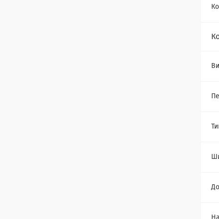
Ко
К
Ви
Пе
Ти
Ш
Д
Н