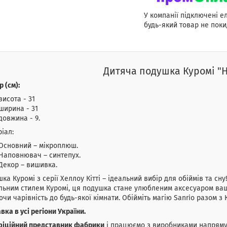
У компанії підключені е
будь-який товар не поки
Дитяча подушка Куромі "He
р (см):
висота - 31
ширина - 31
довжина - 9.
іал:
Основний – мікроплюш.
Наповнювач – синтепух.
Декор – вишивка.
ка Куромі з серії Хеллоу Кітті – ідеальний вибір для обіймів та сн
льним стилем Куромі, ця подушка стане улюбленим аксесуаром вашо
чи чарівність до будь-якої кімнати. Обійміть магію Sanrio разом з 
вка в усі регіони України.
фіційний представник фабрики
і працюємо з виробниками напряму,