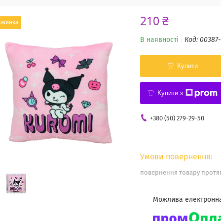
210 ₴
овинка
В наявності
Код:
00387-
Купити
Купити з
+380 (50) 279-29-50
повернення товару протяг