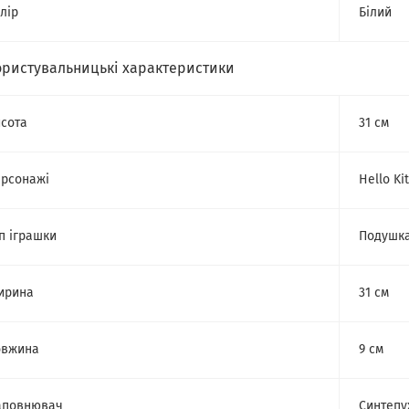
лір
Білий
ористувальницькі характеристики
сота
31 см
рсонажі
Hello Kit
п іграшки
Подушка
ирина
31 см
овжина
9 см
аповнювач
Синтепу