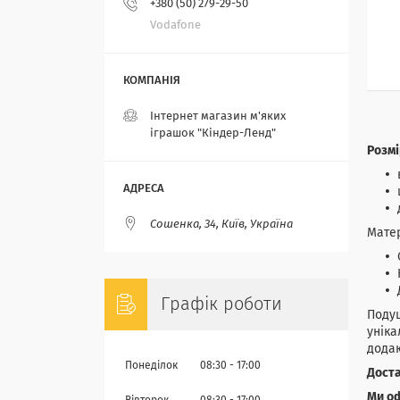
+380 (50) 279-29-50
Vodafone
Інтернет магазин м'яких
іграшок "Кіндер-Ленд"
Розмі
Сошенка, 34, Київ, Україна
Матер
Графік роботи
Подуш
уніка
додаю
Понеділок
08:30
17:00
Доста
Ми о