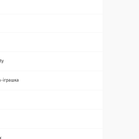
ty
-іграшка
х