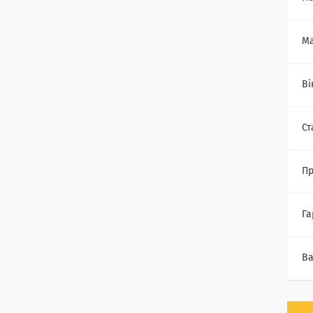
Ма
Ві
Ст
П
Га
Ва