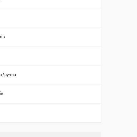
ків
а/ручна
ів