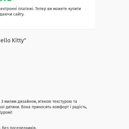
лектронні платежі. Тепер ви можете купити
даючи сайту.
llo Kitty"
у! З милим дизайном, м'якою текстурою та
ї дитини. Вона приносить комфорт і радість,
Куромі!
 без посередників.