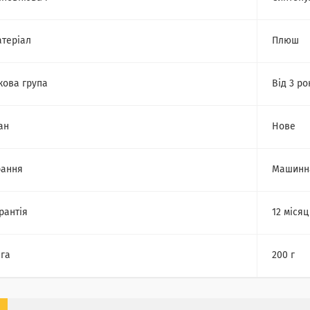
теріал
Плюш
кова група
Від 3 ро
ан
Нове
рання
Машинн
рантія
12 місяц
га
200 г