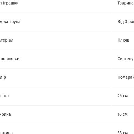
п іграшки
Тварина
кова група
Від 3 ро
теріал
Плюш
аповнювач
Синтепу
лір
Помара
сота
24 см
ирина
16 см
овжина
33 см