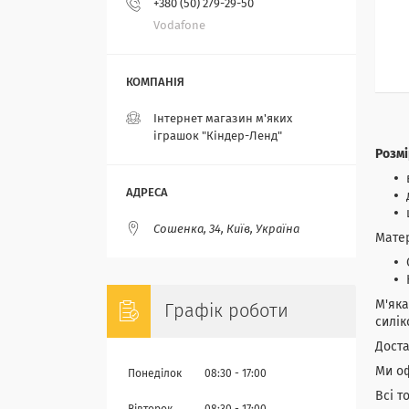
+380 (50) 279-29-50
Vodafone
Інтернет магазин м'яких
іграшок "Кіндер-Ленд"
Розмі
Сошенка, 34, Київ, Україна
Матер
М'яка
Графік роботи
силік
Доста
Ми оф
Понеділок
08:30
17:00
Всі т