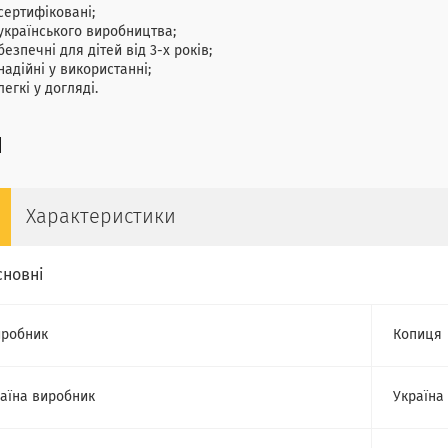
сертифіковані;
українського виробництва;
безпечні для дітей від 3-х років;
надійні у використанні;
легкі у догляді.
Характеристики
сновні
робник
Копиця
аїна виробник
Україна