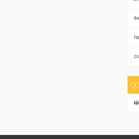
Ва
П
Ст
Ці