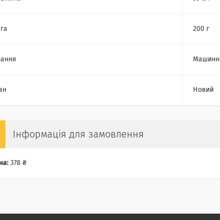
га
200 г
рання
Машинн
ан
Новий
Інформація для замовлення
на:
378 ₴