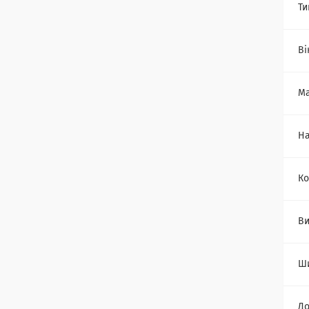
Ти
Ві
Ма
Н
Ко
Ви
Ш
Д