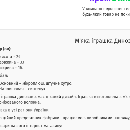
У компанії підключені е
будь-який товар не поки
М'яка іграшка Дино
р (см):
висота - 24
довжина - 33
ширина - 16.
іал:
Основний – мікроплюш, штучне хутро.
Наповнювач – синтепух.
 іграшка динозавр, має цікавий дизайн. Іграшка виготовлена з м'я
онізованого волокна.
вка в усі регіони України.
іційний представник фабрики і працюємо з виробниками напряму,
овари нашого інтернет магазину: