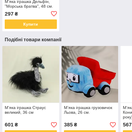
М'яка іграшка Дельфін,
"Морська братва", 48 см.
297
₴
Купити
Подібні товари компанії
М'яка іграшка Страус
М’яка іграшка грузовичок
М‘як
великий, 36 см
Льова, 26 см.
Кони
року
601
385
567
₴
₴