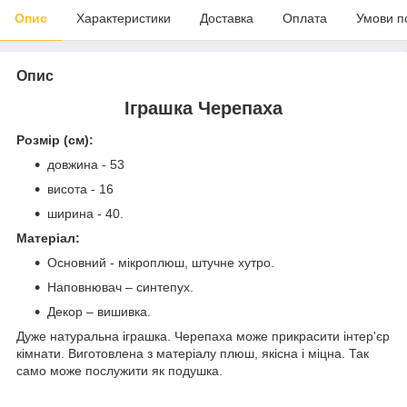
Опис
Характеристики
Доставка
Оплата
Умови п
Опис
Іграшка Черепаха
Розмір (см):
довжина - 53
висота - 16
ширина - 40.
Матеріал:
Основний - мікроплюш, штучне хутро.
Наповнювач – синтепух.
Декор – вишивка.
Дуже натуральна іграшка. Черепаха може прикрасити інтер'єр
кімнати. Виготовлена з матеріалу плюш, якісна і міцна. Так
само може послужити як подушка.